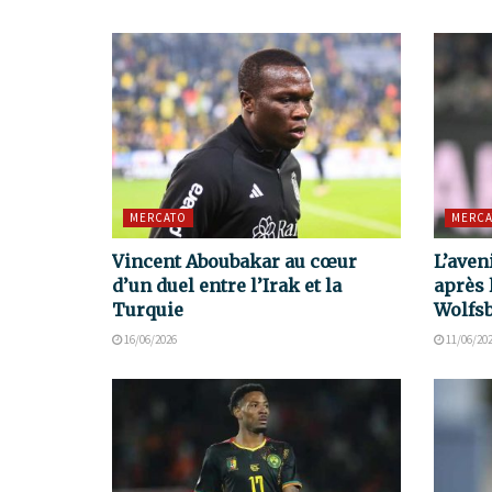
MERCATO
MERCA
Vincent Aboubakar au cœur
L’aven
d’un duel entre l’Irak et la
après 
Turquie
Wolfs
16/06/2026
11/06/20