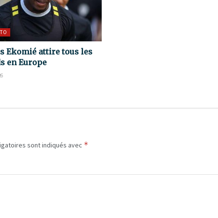
TO
s Ekomié attire tous les
s en Europe
26
*
igatoires sont indiqués avec