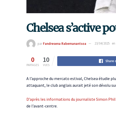
Chelsea s’active p
par
Fandresena Rabemanantsoa
23/04/2025
en
0
10
Share 
PARTAGES
VUES
A l’approche du mercato estival, Chelsea étudie plus
attaquant, le club anglais aurait jeté son dévolu 
D’après les informations du journaliste Simon Phil
de l’avant-centre.