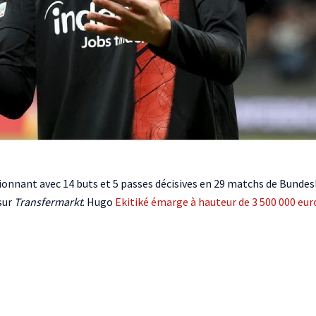
sionnant avec 14 buts et 5 passes décisives en 29 matchs de Bundesl
 sur
Transfermarkt
. Hugo
Ekitiké émarge à hauteur de 3 500 000 euro