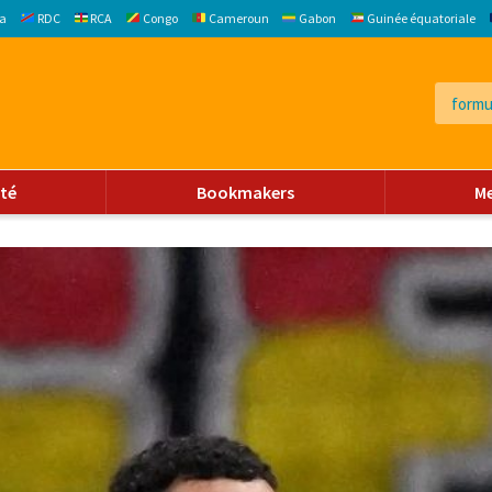
a
RDC
RCA
Congo
Cameroun
Gabon
Guinée équatoriale
ité
Bookmakers
M