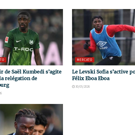
TO
MERCATO
ir de Saël Kumbedi s’agite
Le Levski Sofia s’active p
la relégation de
Félix Eboa Eboa
burg
30/05/2026
26