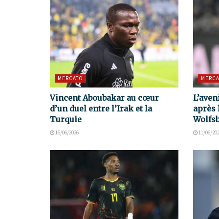
MERCATO
MERCA
Vincent Aboubakar au cœur
L’aven
d’un duel entre l’Irak et la
après 
Turquie
Wolfs
16/06/2026
11/06/20