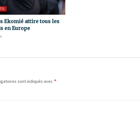
TO
s Ekomié attire tous les
s en Europe
26
*
igatoires sont indiqués avec