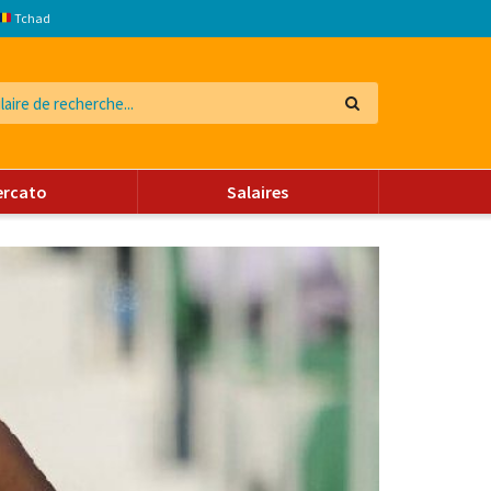
Tchad
ercato
Salaires