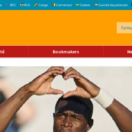
a
RDC
RCA
Congo
Cameroun
Gabon
Guinée équatoriale
ité
Bookmakers
M