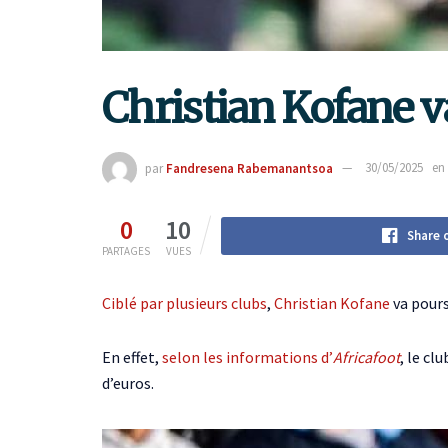
Christian Kofane v
par
Fandresena Rabemanantsoa
30/05/2025
en
0
10
Share 
PARTAGES
VUES
Ciblé par plusieurs clubs
,
Christian Kofane
va pours
En effet,
selon les informations d’
Africafoot
, le cl
d’euros.