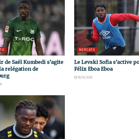
TO
MERCATO
ir de Saël Kumbedi s’agite
Le Levski Sofia s’active p
la relégation de
Félix Eboa Eboa
burg
30/05/2026
26