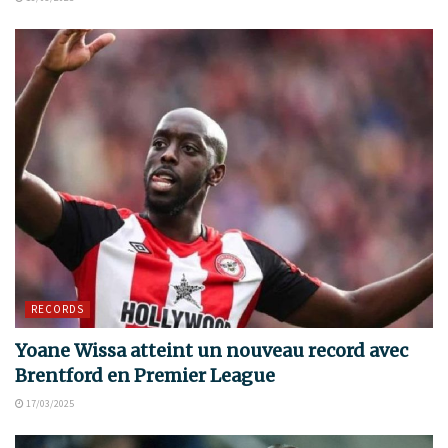
RECORDS
Yoane Wissa atteint un nouveau record avec
Brentford en Premier League
17/03/2025