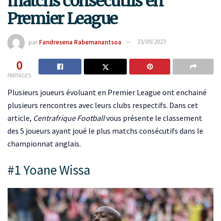
matchs consécutifs en
Premier League
par
Fandresena Rabemanantsoa
23/09/2023
0
PARTAGES
Plusieurs joueurs évoluant en Premier League ont enchainé
plusieurs rencontres avec leurs clubs respectifs. Dans cet
article,
Centrafrique Football
vous présente le classement
des 5 joueurs ayant joué le plus matchs consécutifs dans le
championnat anglais.
#1 Yoane Wissa