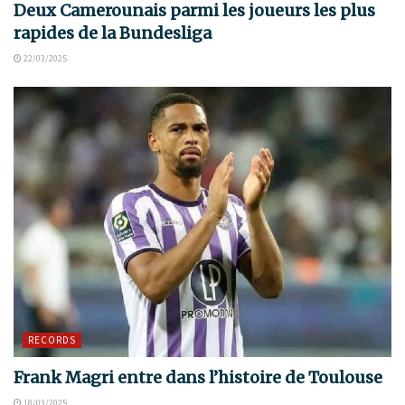
Deux Camerounais parmi les joueurs les plus
rapides de la Bundesliga
22/03/2025
RECORDS
Frank Magri entre dans l’histoire de Toulouse
18/03/2025