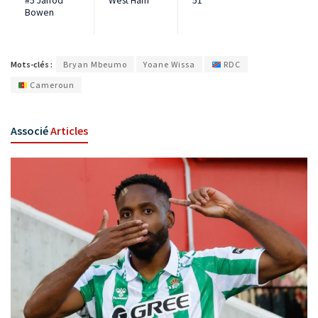
#5 Jarrod
West Ham
51
Bowen
Mots-clés :
Bryan Mbeumo
Yoane Wissa
RDC
Cameroun
Associé
Articles