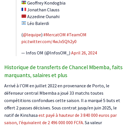
Geoffrey Kondogbia
Jonathan Clauss
Azzedine Ounahi
Léo Balerdi
(
@lequipe
)
#MercatOM
#TeamOM
pic.twitter.com/4wJxSQh2y0
— Infos OM (@InfosOM_)
April 26, 2024
Historique de transferts de Chancel Mbemba, faits
marquants, salaires et plus
Arrivé à l’OM en juillet 2022 en provenance de Porto, le
défenseur central Mbemba a joué 33 matchs toutes
compétitions confondues cette saison. Il a marqué 5 buts et
offert 2 passes décisives. Sous contrat jusqu’en juin 2025, le
natif de Kinshasa
est payé à hauteur de 3 840 000 euros par
saison, l’équivalent de 2 496 000 000 FCFA
. Sa valeur