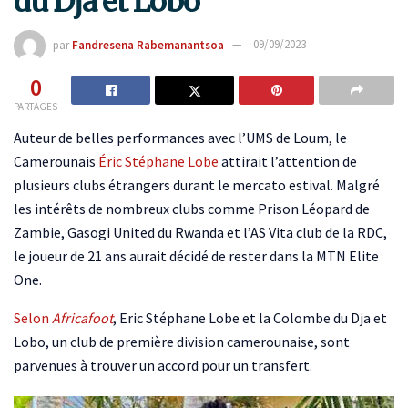
du Dja et Lobo
par
Fandresena Rabemanantsoa
09/09/2023
0
PARTAGES
Auteur de belles performances avec l’UMS de Loum, le
Camerounais
Éric Stéphane Lobe
attirait l’attention de
plusieurs clubs étrangers durant le mercato estival. Malgré
les intérêts de nombreux clubs comme Prison Léopard de
Zambie, Gasogi United du Rwanda et l’AS Vita club de la RDC,
le joueur de 21 ans aurait décidé de rester dans la MTN Elite
One.
Selon
Africafoot
, Eric Stéphane Lobe et la Colombe du Dja et
Lobo, un club de première division camerounaise, sont
parvenues à trouver un accord pour un transfert.