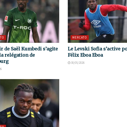
TO
MERCATO
ir de Saël Kumbedi s’agite
Le Levski Sofia s’active p
la relégation de
Félix Eboa Eboa
burg
30/05/2026
26