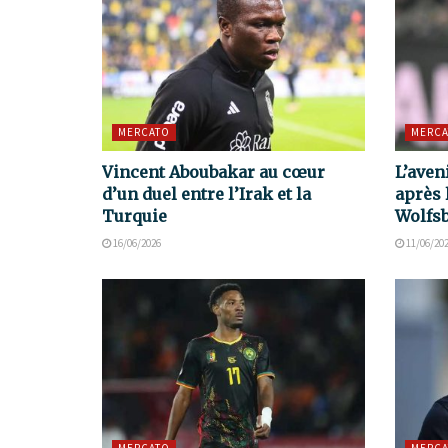
MERCATO
MERCA
Vincent Aboubakar au cœur
L’aven
d’un duel entre l’Irak et la
après 
Turquie
Wolfs
16/06/2026
11/06/20