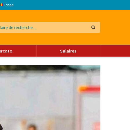
Tchad
ercato
Salaires