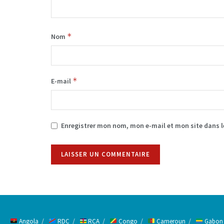
*
Nom
*
E-mail
Enregistrer mon nom, mon e-mail et mon site dans 
Alternative:
Angola
RDC
RCA
Congo
Cameroun
Gabon