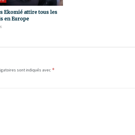
TO
s Ekomié attire tous les
s en Europe
26
*
igatoires sont indiqués avec