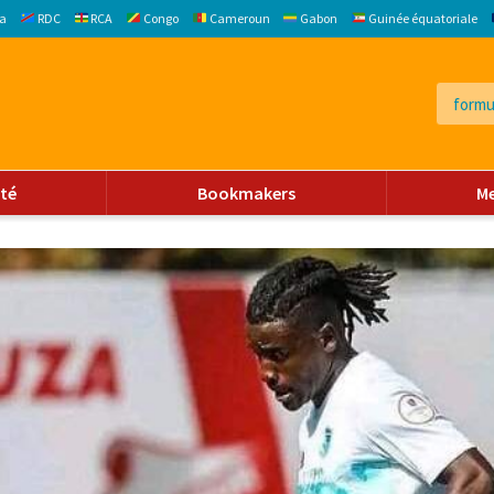
a
RDC
RCA
Congo
Cameroun
Gabon
Guinée équatoriale
ité
Bookmakers
M