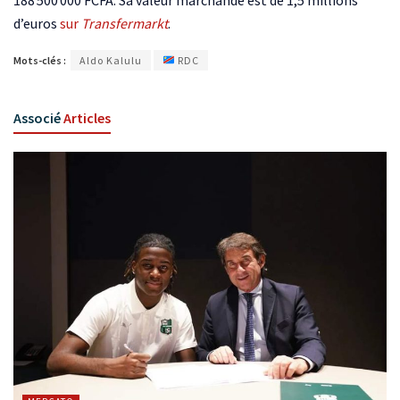
188 500 000 FCFA. Sa valeur marchande est de 1,5 millions
d’euros
sur
Transfermarkt
.
Mots-clés :
Aldo Kalulu
RDC
Associé
Articles