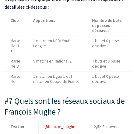
détaillées ci-dessous :
Club
Apparitions
Nombre de buts
et passes
décisives
Marse
1 match en UEFA Youth
1 but et 0 passe
ille U-
League
décisive
19
Marse
5 matchs en National 2
7 buts et 0 passe
ille B
décisive
Marse
1 match en Ligue 1 et 1
1 but et 0 passe
ille
match en Coupe de France
décisive
#7 Quels sont les réseaux sociaux de
François Mughe ?
Twitter
@francois_mughe
2,5K Followers