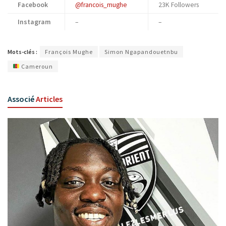
Facebook
@francois_mughe
23K Followers
Instagram
–
–
Mots-clés :
François Mughe
Simon Ngapandouetnbu
Cameroun
Associé
Articles