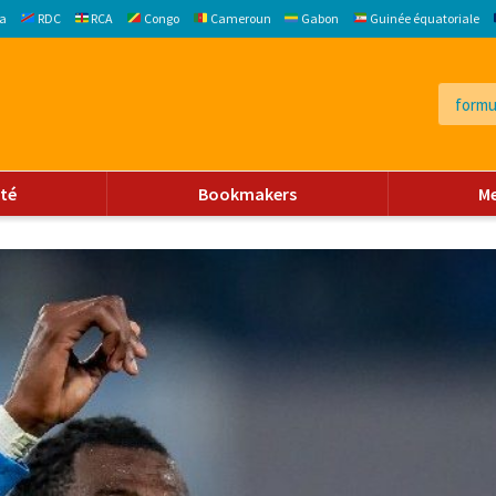
a
RDC
RCA
Congo
Cameroun
Gabon
Guinée équatoriale
ité
Bookmakers
M