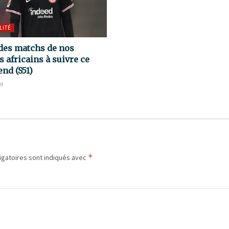
LITÉ
des matchs de nos
s africains à suivre ce
nd (S51)
24
*
igatoires sont indiqués avec