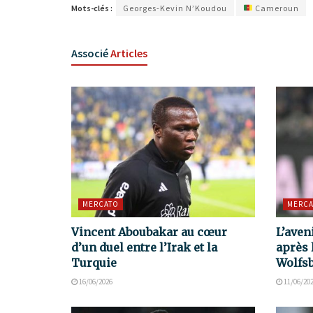
Mots-clés :
Georges-Kevin N’Koudou
Cameroun
Associé
Articles
MERCATO
MERCA
Vincent Aboubakar au cœur
L’aven
d’un duel entre l’Irak et la
après 
Turquie
Wolfs
16/06/2026
11/06/20