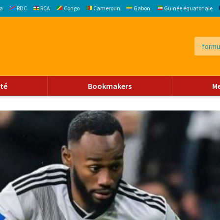
a
RDC
RCA
Congo
Cameroun
Gabon
Guinée équatoriale
ité
Bookmakers
M