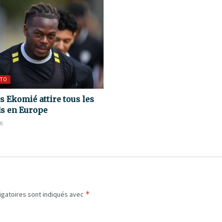
TO
s Ekomié attire tous les
s en Europe
26
*
igatoires sont indiqués avec