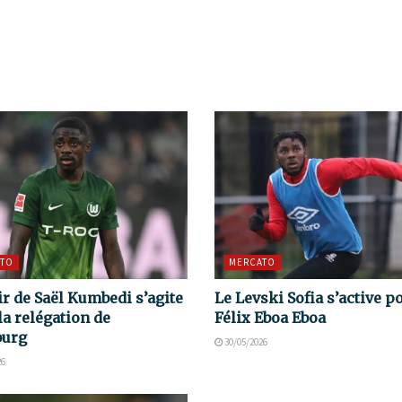
TO
MERCATO
ir de Saël Kumbedi s’agite
Le Levski Sofia s’active p
la relégation de
Félix Eboa Eboa
burg
30/05/2026
26