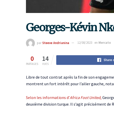
Georges-Kévin Nko
par
Steeve Andrianina
12/08/2023
en
Mercato
0
14
Share 
PARTAGES
VUES
Libre de tout contrat après la fin de son engagem
montrent un fort intérêt pour l’ailier gauche, n
Selon les informations d’
Africa Foot United
,
Georges
deuxième division turque. Il s’agit précisément de 