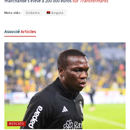
marchande s’élève à 200 000 euros
sur
Transfermarkt
.
Mots-clés :
Gilberto
Angola
Associé
Articles
MERCATO