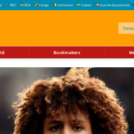
a
RDC
RCA
Congo
Cameroun
Gabon
Guinée équatoriale
ité
Bookmakers
M