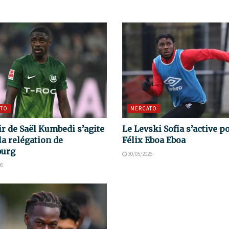
TO
MERCATO
ir de Saël Kumbedi s’agite
Le Levski Sofia s’active p
la relégation de
Félix Eboa Eboa
burg
30/05/2026
26