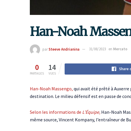
Han-Noah Masseng
par
Steeve Andrianina
31/08/2023
en
Mercato
0
14
Share 
PARTAGES
VUES
Han-Noah Massengo,
qui avait été prêté à Auxerre 
destination. Le milieu défensif est en passe de con
Selon les informations de
L’Équipe,
Han-Noah Masse
même source, Vincent Kompany, l’entraîneur de Bu