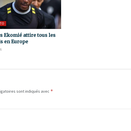
TO
s Ekomié attire tous les
s en Europe
26
*
igatoires sont indiqués avec