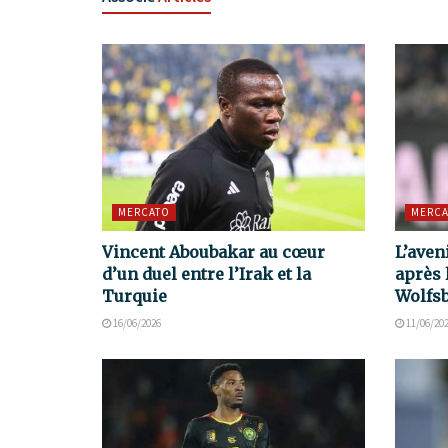
MERCATO
MERCA
Vincent Aboubakar au cœur
L’aven
d’un duel entre l’Irak et la
après 
Turquie
Wolfs
16/06/2026
11/06/20