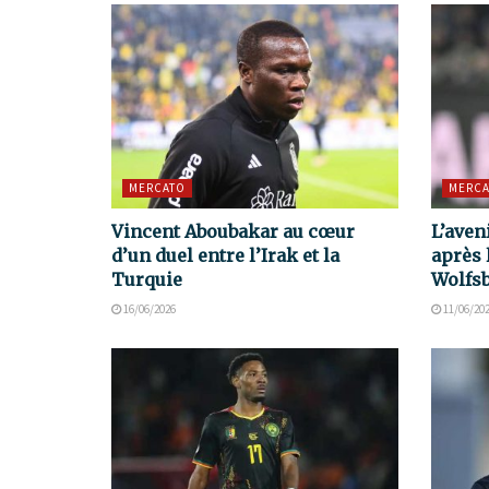
MERCATO
MERCA
Vincent Aboubakar au cœur
L’aven
d’un duel entre l’Irak et la
après 
Turquie
Wolfs
16/06/2026
11/06/20