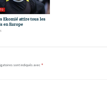
TO
s Ekomié attire tous les
s en Europe
26
*
igatoires sont indiqués avec