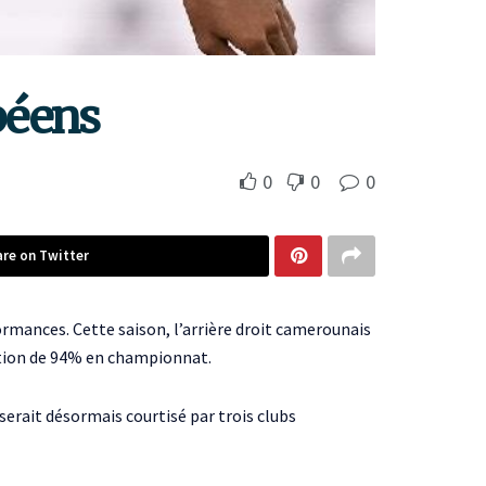
péens
0
0
0
are on Twitter
ormances. Cette saison, l’arrière droit camerounais
sation de 94% en championnat.
serait désormais courtisé par trois clubs