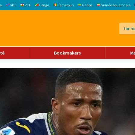
a
RDC
RCA
Congo
Cameroun
Gabon
Guinée équatoriale
ité
Bookmakers
M