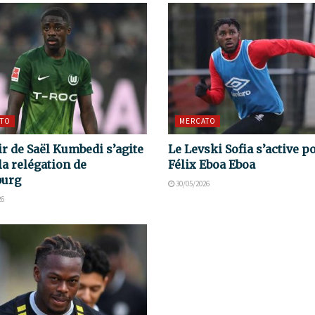
TO
MERCATO
ir de Saël Kumbedi s’agite
Le Levski Sofia s’active p
la relégation de
Félix Eboa Eboa
burg
30/05/2026
26