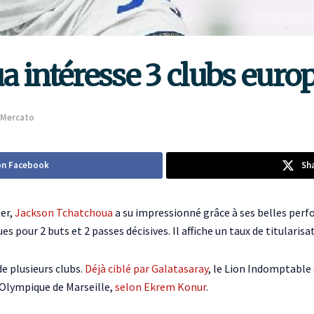
a intéresse 3 clubs euro
Mercato
on Facebook
Sh
ier,
Jackson Tchatchoua
a su impressionné grâce à ses belles perf
 pour 2 buts et 2 passes décisives. Il affiche un taux de titulari
de plusieurs clubs.
Déjà ciblé par Galatasaray
, le Lion Indomptable 
l’Olympique de Marseille,
selon Ekrem Konur
.