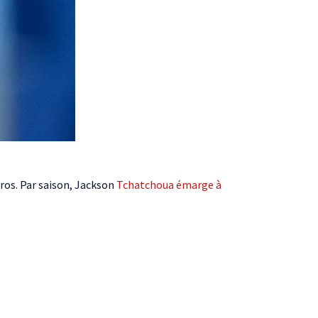
euros. Par saison, Jackson
Tchatchoua émarge à