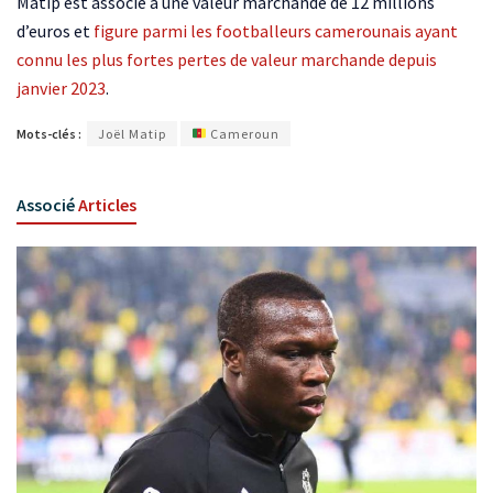
Matip est associé à une valeur marchande de 12 millions
d’euros et
figure parmi les footballeurs camerounais ayant
connu les plus fortes pertes de valeur marchande depuis
janvier 2023
.
Mots-clés :
Joël Matip
Cameroun
Associé
Articles