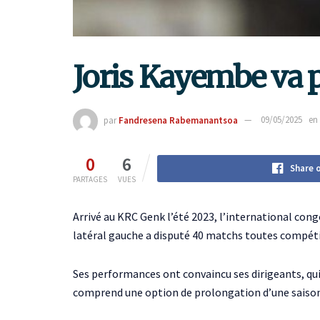
Joris Kayembe va 
par
Fandresena Rabemanantsoa
09/05/2025
en
0
6
Share 
PARTAGES
VUES
Arrivé au KRC Genk l’été 2023, l’international con
latéral gauche a disputé 40 matchs toutes compétit
Ses performances ont convaincu ses dirigeants, qui 
comprend une option de prolongation d’une saiso