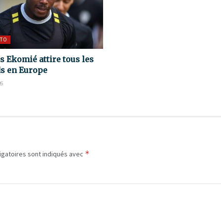
TO
s Ekomié attire tous les
s en Europe
26
*
igatoires sont indiqués avec