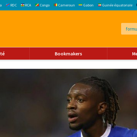
a
RDC
RCA
Congo
Cameroun
Gabon
Guinée équatoriale
ité
Bookmakers
M