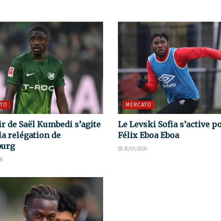
TO
MERCATO
ir de Saël Kumbedi s’agite
Le Levski Sofia s’active p
la relégation de
Félix Eboa Eboa
burg
30/05/2026
26