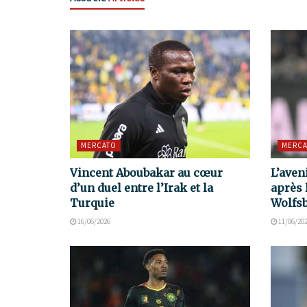
MERCATO
MERCA
Vincent Aboubakar au cœur
L’aven
d’un duel entre l’Irak et la
après 
Turquie
Wolfs
16/06/2026
11/06/20