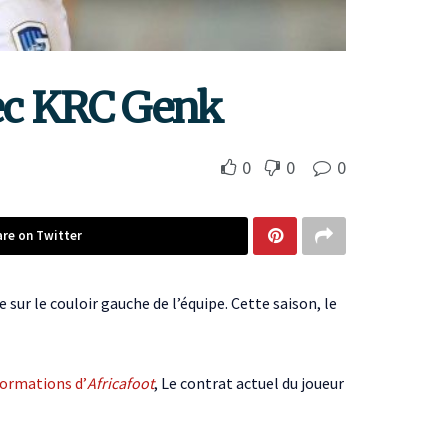
vec KRC Genk
0
0
0
are on Twitter
ur le couloir gauche de l’équipe. Cette saison, le
formations d’
Africafoot
, Le contrat actuel du joueur