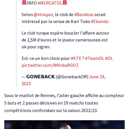
INFO
#MERCATOL
Selon
@ntvspor
, le club de
#Besiktas
serait
intéressé par la venue de Karl Toko
#Ekambi
.
Le club turque espère boucler l'affaire autour
de 2,5M d'euros et le joueur camerounais est
ok pour signer.
Est-ce un bon choix pour
#KTE
?
#TeamOL
#OL
pic.twitter.com/WKnba9GfrZ
— 𝗚𝗢𝗡𝗘𝗕𝗔𝗖𝗞 (@GonebackOff)
June 19,
2023
Sous le maillot de Rennes, l’ailier gauche affiche au compteur
5 buts et 2 passes décisives en 19 matchs toutes
compétitions confondues sur la saison 2022/23.