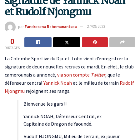
signature de Yannick Noah
et Rudolf Njongmu
par
Fandresena Rabemanantsoa
27/09/2023
0
PARTAGES
La Colombe Sportive du Dja-et-Lobo vient d’enregistrer la
signature de deux nouvelles recrues ce mardi. En effet, le club
camerounais a annoncé,
via son compte
Twitter
, que le
défenseur central
Yannick Noah
et le milieu de terrain
Rudolf
Njongmu
rejoignent ses rangs.
Bienvenue les gars !!
Yannick NOAH, Défenseur Central, ex
Capitaine de Dragon de Yaoundé.
Rudolf NJONGMU, Milieu de terrain, ex joueur