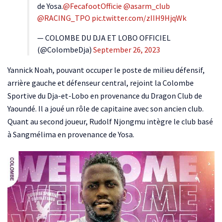
de Yosa.
@FecafootOfficie
@asarm_club
@RACING_TPO
pic.twitter.com/zIIH9HjqWk
— COLOMBE DU DJA ET LOBO OFFICIEL
(@ColombeDja)
September 26, 2023
Yannick Noah, pouvant occuper le poste de milieu défensif,
arrière gauche et défenseur central, rejoint la Colombe
Sportive du Dja-et-Lobo en provenance du Dragon Club de
Yaoundé. Il a joué un rôle de capitaine avec son ancien club.
Quant au second joueur, Rudolf Njongmu intègre le club basé
à Sangmélima en provenance de Yosa.