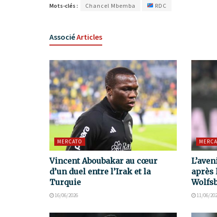
Mots-clés :
Chancel Mbemba
RDC
Associé
Articles
MERCATO
MERCA
Vincent Aboubakar au cœur
L’aven
d’un duel entre l’Irak et la
après 
Turquie
Wolfs
16/06/2026
11/06/20