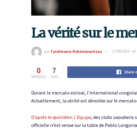
La vérité sur le m
par
Fandresena Rabemanantsoa
17/09/2023
en
0
7
Share 
PARTAGES
VUES
Durant le mercato estival, l’international congola
Actuellement, la vérité est dévoilée sur le mercato
D’après le quotidien
L’Equipe
, des clubs saoudiens 
officielle n’est venue sur la table de Pablo Longoria