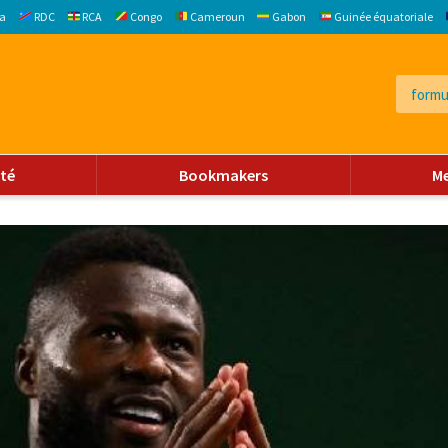
a
RDC
RCA
Congo
Cameroun
Gabon
Guinée équatoriale
ité
Bookmakers
M