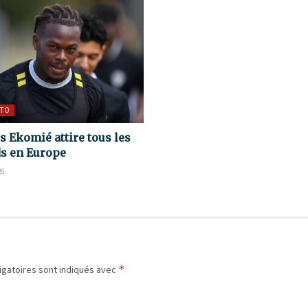
TO
s Ekomié attire tous les
s en Europe
26
*
igatoires sont indiqués avec