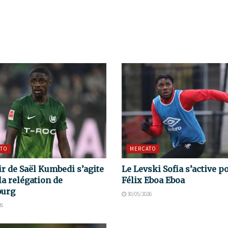
TO
MERCATO
ir de Saël Kumbedi s’agite
Le Levski Sofia s’active p
la relégation de
Félix Eboa Eboa
burg
30/05/2026
26