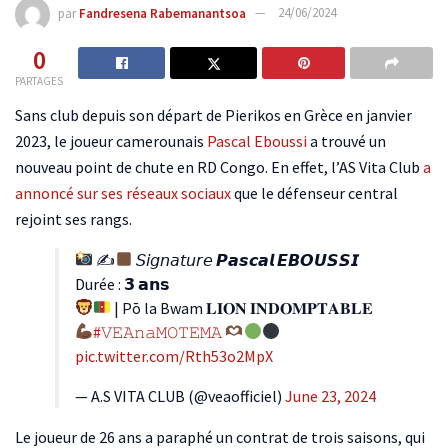
par
Fandresena Rabemanantsoa
24/06/2024
0
PARTAGES
Sans club depuis son départ de Pierikos en Grèce en janvier
2023, le joueur camerounais
Pascal Eboussi
a trouvé un
nouveau point de chute en RD Congo. En effet, l’AS Vita Club
a
annoncé sur ses réseaux sociaux
que le défenseur central
rejoint ses rangs.
✍
𝘚𝘪𝘨𝘯𝘢𝘵𝘶𝘳𝘦 𝙋𝙖𝙨𝙘𝙖𝙡 𝙀𝘽𝙊𝙐𝙎𝙎𝙄
Durée : 𝟯 𝗮𝗻𝘀
| Pō la Bwam 𝐋𝐈𝐎𝐍 𝐈𝐍𝐃𝐎𝐌𝐏𝐓𝐀𝐁𝐋𝐄
#𝚅𝙴𝙰𝚗𝚊𝙼𝙾𝚃𝙴𝙼𝙰
pic.twitter.com/Rth53o2MpX
— A.S VITA CLUB (@veaofficiel)
June 23, 2024
Le joueur de 26 ans a paraphé un contrat de trois saisons, qui