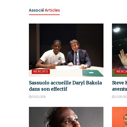
Associé
Articles
MERCATO
MERCA
Sassuolo accueille Daryl Bakola
Steve 
dans son effectif
aventu
03/02/2026
15/09/20