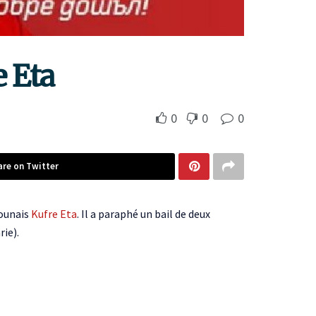
e Eta
0
0
0
are on Twitter
rounais
Kufre Eta
. Il a paraphé un bail de deux
ie).