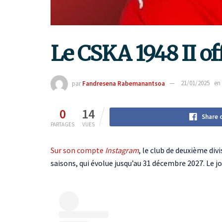
Le CSKA 1948 II off
par
Fandresena Rabemanantsoa
21/01/2025
en
0
14
Share 
PARTAGES
VUES
Sur son compte
Instagram
, le club de deuxième di
saisons, qui évolue jusqu’au 31 décembre 2027. Le 