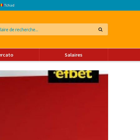
Tchad
ercato
Salaires