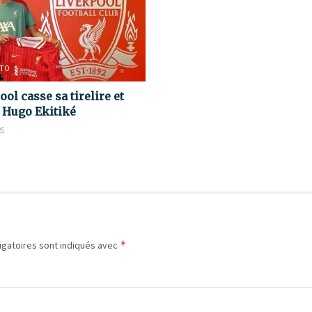
TO
ool casse sa tirelire et
e Hugo Ekitiké
25
*
igatoires sont indiqués avec