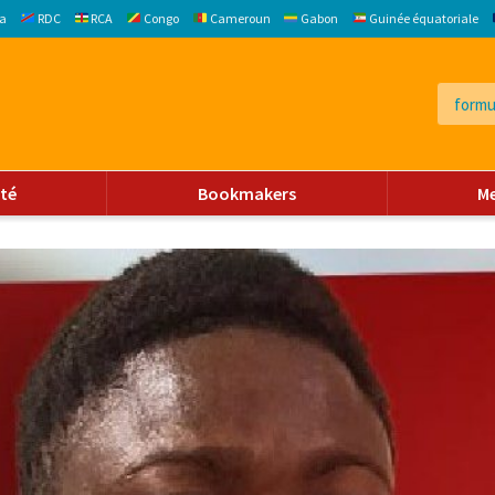
a
RDC
RCA
Congo
Cameroun
Gabon
Guinée équatoriale
ité
Bookmakers
M