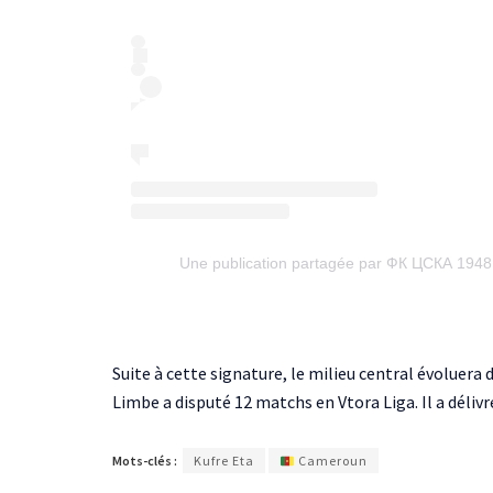
Une publication partagée par ФК ЦСКА 1948 
Suite à cette signature, le milieu central évoluera
Limbe a disputé 12 matchs en Vtora Liga. Il a déliv
Mots-clés :
Kufre Eta
Cameroun