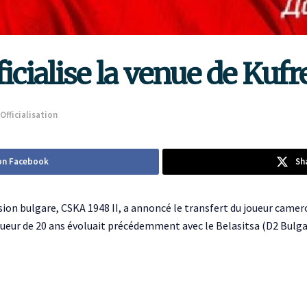
icialise la venue de Kufr
Officialisation
on Facebook
Sh
vision bulgare, CSKA 1948 II, a annoncé le transfert du joueur came
joueur de 20 ans évoluait précédemment avec le Belasitsa (D2 Bulgar