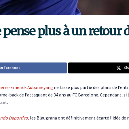
e pense plus à un retou
on Facebook
Sh
ierre-Emerick Aubameyang
ne fasse plus partie des plans de l’ent
 come-back de l’attaquant de 34 ans au FC Barcelone. Cependant, s
nant.
ndo Deportivo,
les Blaugrana ont définitivement écarté l’idée de 