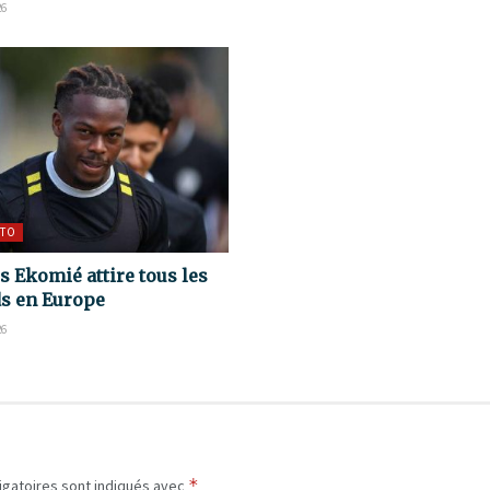
26
TO
s Ekomié attire tous les
s en Europe
26
*
igatoires sont indiqués avec