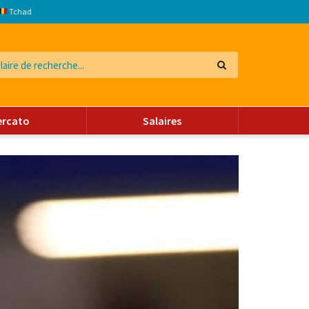
Tchad
ercato
Salaires