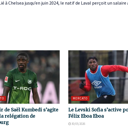
 Lié à Chelsea jusqu’en juin 2024, le natif de Laval perçoit un salair
TO
MERCATO
ir de Saël Kumbedi s’agite
Le Levski Sofia s’active p
la relégation de
Félix Eboa Eboa
burg
30/05/2026