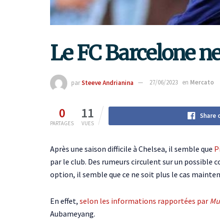
Le FC Barcelone n
par
Steeve Andrianina
27/06/2023
en
Mercato
0
11
Share 
PARTAGES
VUES
Après une saison difficile à Chelsea, il semble que
P
par le club. Des rumeurs circulent sur un possible
option, il semble que ce ne soit plus le cas mainte
En effet,
selon les informations rapportées par
Mu
Aubameyang.