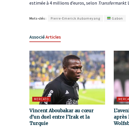
estimée à 4 millions d’euros, selon
Transfermarkt
.
Mots-clés :
Pierre-Emerick Aubameyang
Gabon
Associé
Articles
MERCATO
MERCA
Vincent Aboubakar au cœur
L’aven
d’un duel entre l’Irak et la
après 
Turquie
Wolfs