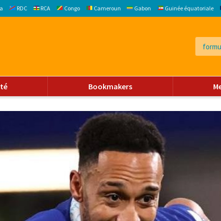
a
RDC
RCA
Congo
Cameroun
Gabon
Guinée équatoriale
ité
Bookmakers
M