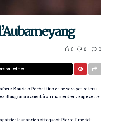
r d’Aubameyang
0
0
0
are on Twitter
raîneur Mauricio Pochettino et ne sera pas retenu
i les Blaugrana avaient à un moment envisagé cette
rapatrier leur ancien attaquant Pierre-Emerick