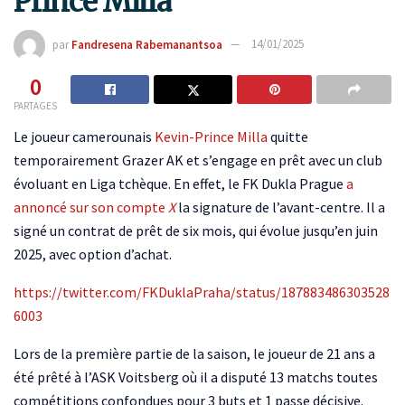
Prince Milla
par
Fandresena Rabemanantsoa
14/01/2025
0
PARTAGES
Le joueur camerounais
Kevin-Prince Milla
quitte
temporairement Grazer AK et s’engage en prêt avec un club
évoluant en Liga tchèque. En effet, le FK Dukla Prague
a
annoncé sur son compte
X
la signature de l’avant-centre. Il a
signé un contrat de prêt de six mois, qui évolue jusqu’en juin
2025, avec option d’achat.
https://twitter.com/FKDuklaPraha/status/187883486303528
6003
Lors de la première partie de la saison, le joueur de 21 ans a
été prêté à l’ASK Voitsberg où il a disputé 13 matchs toutes
compétitions confondues pour 3 buts et 1 passe décisive.