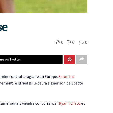
se
0
0
0
are on Twitter
emier contrat stagiaire en Europe.
Selon les
ement. Wilfried Bille devra signer son bail cette
 Le Camerounais viendra concurrencer
Ryan Tchato
et