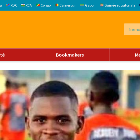
a
RDC
RCA
Congo
Cameroun
Gabon
Guinée équatoriale
ité
Bookmakers
M