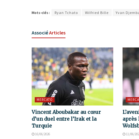
Mots-clés :
Ryan Tchato
Wilfried Bille
Yvan Djemb
Associé
Articles
MERCATO
MERCA
Vincent Aboubakar au cœur
L’aven
d’un duel entre l’Irak et la
après 
Turquie
Wolfs
16/06/2026
11/06/20