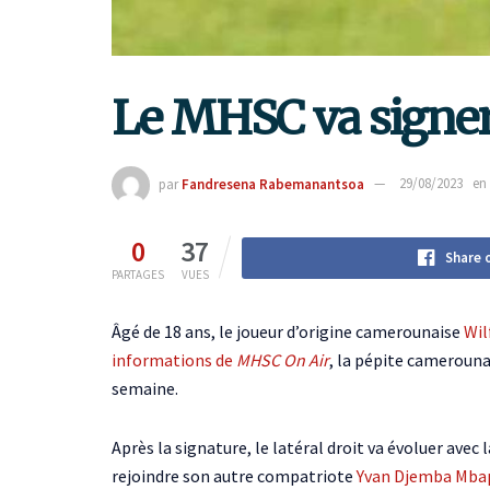
Le MHSC va signer
par
Fandresena Rabemanantsoa
29/08/2023
en
0
37
Share 
PARTAGES
VUES
Âgé de 18 ans, le joueur d’origine camerounaise
Wil
informations de
MHSC On Air
, la pépite camerouna
semaine.
Après la signature, le latéral droit va évoluer avec
rejoindre son autre compatriote
Yvan Djemba Mba