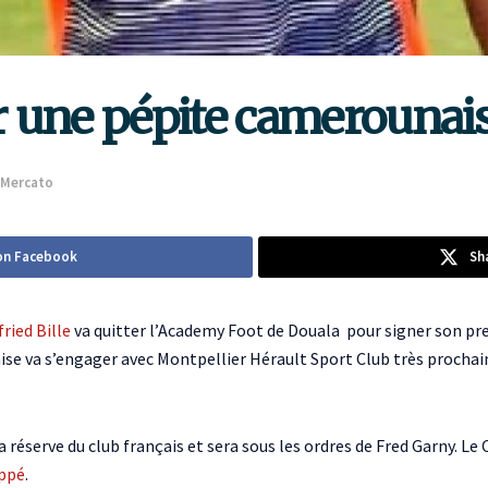
 une pépite camerounai
Mercato
on Facebook
Sh
fried Bille
va quitter l’Academy Foot de Douala pour signer son pr
ise va s’engager avec Montpellier Hérault Sport Club très prochain
 la réserve du club français et sera sous les ordres de Fred Garny.
ppé
.