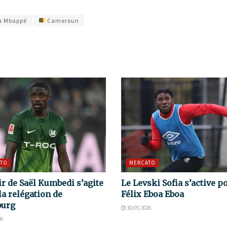
a Mbappé
Cameroun
TO
MERCATO
ir de Saël Kumbedi s’agite
Le Levski Sofia s’active p
la relégation de
Félix Eboa Eboa
burg
30/05/2026
26