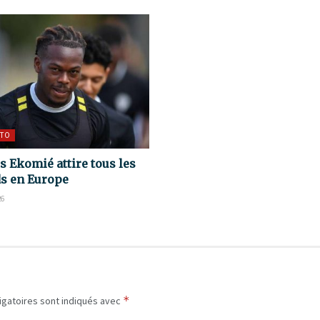
TO
s Ekomié attire tous les
s en Europe
26
*
igatoires sont indiqués avec