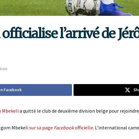
 officialise l’arrivé de 
ation
on Facebook
Sh
 Mbekeli
a quitté le club de deuxième division belge pour rejoindr
e Ngom Mbekeli
sur sa page
Facebook
officielle.
L’international camer