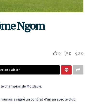
Jérôme Ngom
0
0
0
are on Twitter
e le champion de Moldavie.
ounais a signé un contrat d’un an avec le club.