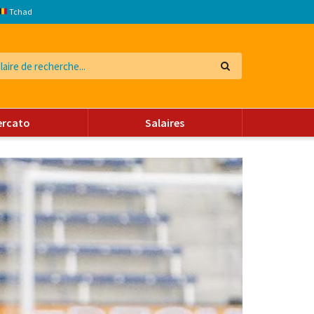
Tchad
ercato
Salaires