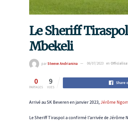
Le Sheriff Tiraspol
Mbekeli
par
Steeve Andrianina
06/07/2023
en
Officialis
0
9
Share 
PARTAGES
VUES
Arrivé au SK Beveren en janvier 2023,
Jérôme Ngom
Le Sheriff Tiraspol a confirmé l’arrivée de Jérôm