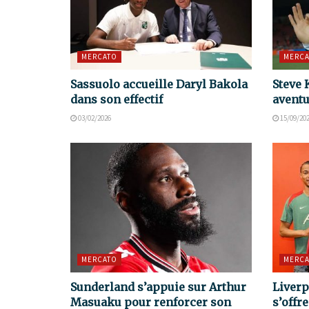
MERCATO
MERCA
Sassuolo accueille Daryl Bakola
Steve 
dans son effectif
aventu
03/02/2026
15/09/20
MERCATO
MERCA
Sunderland s’appuie sur Arthur
Liverp
Masuaku pour renforcer son
s’offr