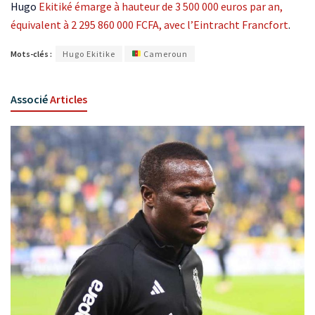
Hugo
Ekitiké émarge à hauteur de 3 500 000 euros par an,
équivalent à 2 295 860 000 FCFA, avec l’Eintracht Francfort
.
Mots-clés :
Hugo Ekitike
Cameroun
Associé
Articles