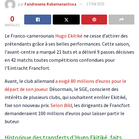
par
Fandresena Rabemanantsoa
17/04/2025
0
PARTAGES
Le Franco-camerounais
Hugo Ekitiké
ne cesse d’attirer des
prétendants grâce à ses belles performances. Cette saison,
l’avant-centre a marqué 21 buts et a délivré 9 passes décisives
en 42 matchs toutes compétitions confondues pour
l’Eintracht Francfort.
Avant, le club allemand
a exigé 80 millions d’euros pour le
départ de son joueur
. Désormais, le SGE, conscient des
intérêts de plusieurs clubs, qui souhaitent enrôler Ekitiké,
fixe son nouveau prix.
Selon
Bild
, les dirigeants de Francfort
demanderaient 100 millions d’euros pour laisser partir le
buteur.
Historique des transferts d’Hugo Ekitiké, faits