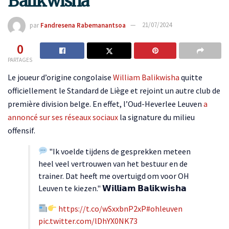
Balikwisha
par
Fandresena Rabemanantsoa
21/07/2024
0
PARTAGES
Le joueur d’origine congolaise
William Balikwisha
quitte
officiellement le Standard de Liège et rejoint un autre club de
première division belge. En effet, l’Oud-Heverlee Leuven
a
annoncé sur ses réseaux sociaux
la signature du milieu
offensif.
"Ik voelde tijdens de gesprekken meteen
heel veel vertrouwen van het bestuur en de
trainer. Dat heeft me overtuigd om voor OH
Leuven te kiezen." 𝗪𝗶𝗹𝗹𝗶𝗮𝗺 𝗕𝗮𝗹𝗶𝗸𝘄𝗶𝘀𝗵𝗮
https://t.co/wSxxbnP2xP
#ohleuven
pic.twitter.com/lDhYX0NK73