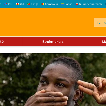
a
RDC
RCA
Congo
Cameroun
Gabon
Guinée équatoriale
ité
Bookmakers
M