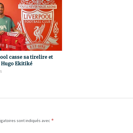
TO
ool casse sa tirelire et
e Hugo Ekitiké
25
*
igatoires sont indiqués avec