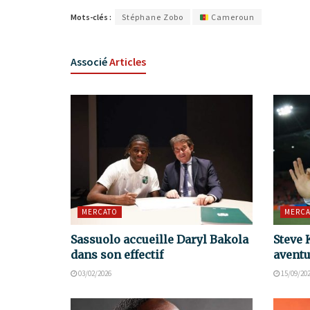
Mots-clés :
Stéphane Zobo
Cameroun
Associé
Articles
MERCATO
MERCA
Sassuolo accueille Daryl Bakola
Steve 
dans son effectif
aventu
03/02/2026
15/09/20