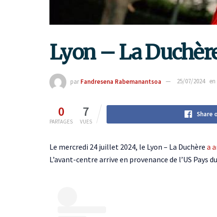
Lyon – La Duchère 
par
Fandresena Rabemanantsoa
25/07/2024
en
0
7
Share 
PARTAGES
VUES
Le mercredi 24 juillet 2024, le Lyon – La Duchère
a a
L’avant-centre arrive en provenance de l’US Pays du