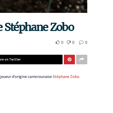
de Stéphane Zobo
0
0
0
are on Twitter
 joueur d’origine camerounaise
Stéphane Zobo
.