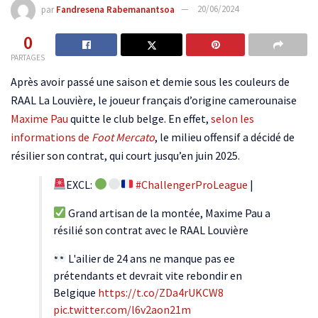
par
Fandresena Rabemanantsoa
20/06/2024
0
PARTAGES
Après avoir passé une saison et demie sous les couleurs de
RAAL La Louvière, le joueur français d’origine camerounaise
Maxime Pau
quitte le club belge. En effet,
selon les
informations de
Foot Mercato
, le milieu offensif a décidé de
résilier son contrat, qui court jusqu’en juin 2025.
EXCL:
#ChallengerProLeague
|
Grand artisan de la montée, Maxime Pau a
résilié son contrat avec le RAAL Louvière
L'ailier de 24 ans ne manque pas ee
prétendants et devrait vite rebondir en
Belgique
https://t.co/ZDa4rUKCW8
pic.twitter.com/l6v2aon21m