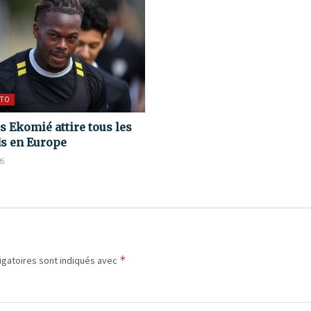
TO
s Ekomié attire tous les
s en Europe
26
*
igatoires sont indiqués avec