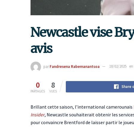
Newcastle vise B
avis
par
Fandresena Rabemanantsoa
18/02/2025
en
0
8
Share 
PARTAGES
VUES
Brillant cette saison, l’international camerounais
Insider
, Newcastle souhaiterait obtenir les services
pour convaincre Brentford de laisser partir le joueu