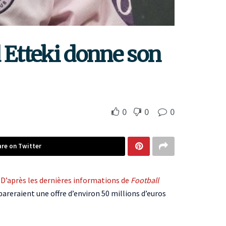
Etteki donne son
0
0
0
are on Twitter
.
D’après les dernières informations de
Football
pareraient une offre d’environ 50 millions d’euros