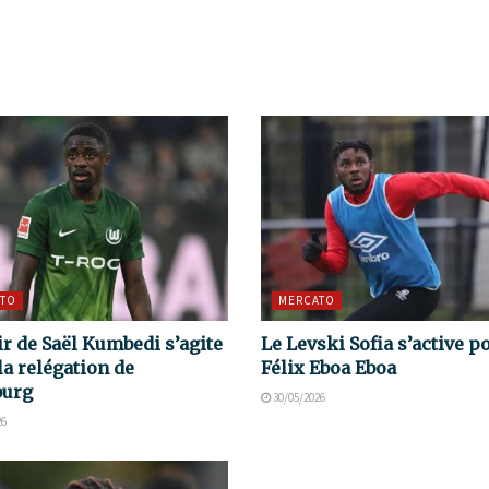
TO
MERCATO
ir de Saël Kumbedi s’agite
Le Levski Sofia s’active p
la relégation de
Félix Eboa Eboa
burg
30/05/2026
26