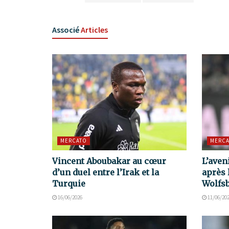
Associé
Articles
MERCATO
MERCA
Vincent Aboubakar au cœur
L’aven
d’un duel entre l’Irak et la
après 
Turquie
Wolfs
16/06/2026
11/06/20