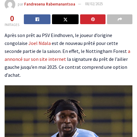
par
Fandresena Rabemanantsoa
08/02/2025
0
PARTAGES
Après son prêt au PSV Eindhoven, le joueur d’origine
congolaise
Joel Ndala
est de nouveau prêté pour cette
seconde partie de la saison. En effet, le Nottingham Forest
a
annoncé sur son site internet
la signature du prêt de l’ailier
gauche jusqu’en mai 2025. Ce contrat comprend une option
d’achat.