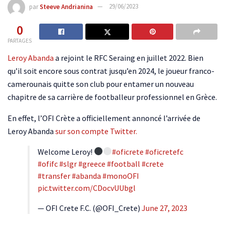
par
Steeve Andrianina
29/06/2023
0
PARTAGES
Leroy Abanda
a rejoint le RFC Seraing en juillet 2022. Bien
qu’il soit encore sous contrat jusqu’en 2024, le joueur franco-
camerounais quitte son club pour entamer un nouveau
chapitre de sa carrière de footballeur professionnel en Grèce.
En effet, l’OFI Crète a officiellement annoncé l’arrivée de
Leroy Abanda
sur son compte Twitter.
Welcome Leroy!
#oficrete
#oficretefc
#ofifc
#slgr
#greece
#football
#crete
#transfer
#abanda
#monoOFI
pic.twitter.com/CDocvUUbgl
— OFI Crete F.C. (@OFI_Crete)
June 27, 2023