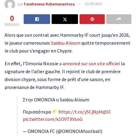
par
Fandresena Rabemanantsoa
15/09/2023
0
PARTAGES
Alors que son contrat avec Hammarby IF court jusqu’en 2026,
le joueur camerounais
Saidou Alioum
quitte temporairement
le club pour s’engager en Chypre.
En effet, l’Omonia Nicosie
a annoncé sur son site officiel
la
signature de l’ailier gauche. Il rejoint le club de première
division chypre, sous forme de prêt d’une saison, en
provenance de Hammarby IF.
Στην ΟΜΟΝΟΙΑ ο Saidou Alioum
Περισσότερα
https://t.co/y5CjNpHq5O
pic.twitter.com/k1OVTXVsoG
— OMONOIA FC (@OMONOIAfootball)