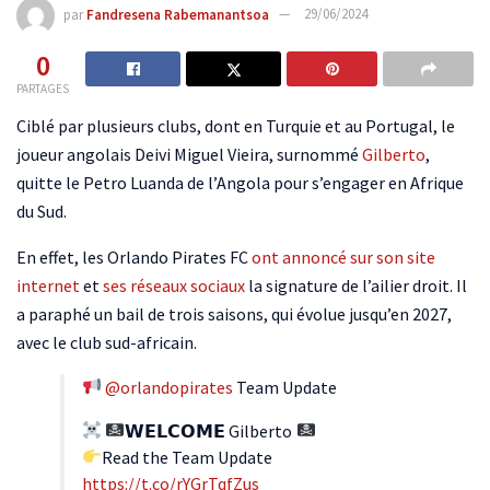
par
Fandresena Rabemanantsoa
29/06/2024
0
PARTAGES
Ciblé par plusieurs clubs, dont en Turquie et au Portugal, le
joueur angolais Deivi Miguel Vieira, surnommé
Gilberto
,
quitte le Petro Luanda de l’Angola pour s’engager en Afrique
du Sud.
En effet, les Orlando Pirates FC
ont annoncé sur son site
internet
et
ses réseaux sociaux
la signature de l’ailier droit. Il
a paraphé un bail de trois saisons, qui évolue jusqu’en 2027,
avec le club sud-africain.
@orlandopirates
Team Update
𝗪𝗘𝗟𝗖𝗢𝗠𝗘 Gilberto
Read the Team Update
https://t.co/rYGrTqfZus