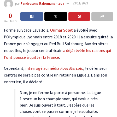
par
Fandresena Rabemanantsoa
23/11/2023
0
PARTAGES
Formé au Stade Lavallois,
Oumar Solet
a évolué avec
l’Olympique Lyonnais entre 2018 et 2020. Il a ensuite quitté la
France pour s’engager au Red Bull Salzbourg. Aux dernières
nouvelles, le joueur centrafricain
a déjà révélé les raisons qui
l’ont poussé à quitter la France
.
Cependant,
interrogé au média
Foot Mercato
, le défenseur
central ne serait pas contre un retour en Ligue 1. Dans son
entretien, il a déclaré :
Non, je ne ferme la porte à personne. La Ligue
1 reste un bon championnat, qui évolue très
bien. Je suis ouvert à tout. J’espère que les
choses vont se passer comme je le souhaite.