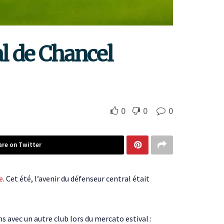
al de Chancel
0
0
0
are on Twitter
e
. Cet été, l’avenir du défenseur central était
ns avec un autre club lors du mercato estival :