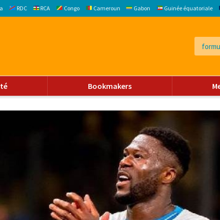
a
RDC
RCA
Congo
Cameroun
Gabon
Guinée équatoriale
ité
Bookmakers
M