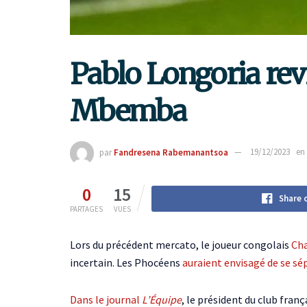
Pablo Longoria revi
Mbemba
par
Fandresena Rabemanantsoa
19/12/2023
en
0
15
Share 
PARTAGES
VUES
Lors du précédent mercato, le joueur congolais
Ch
incertain. Les Phocéens
auraient envisagé de se sé
Dans le journal
L’Équipe
, le président du club fran