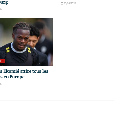
burg
30/05/2026
26
TO
s Ekomié attire tous les
s en Europe
26