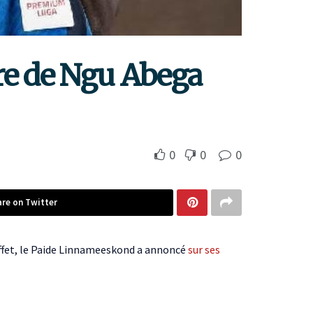
ure de Ngu Abega
0
0
0
are on Twitter
effet, le Paide Linnameeskond a annoncé
sur ses