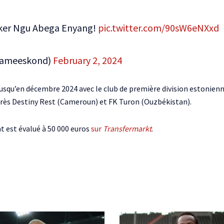
iker Ngu Abega Enyang!
pic.twitter.com/90sW6eNXxd
nameeskond)
February 2, 2024
 jusqu’en décembre 2024 avec le club de première division estonie
après Destiny Rest (Cameroun) et FK Turon (Ouzbékistan).
t est évalué à 50 000 euros
sur
Transfermarkt
.