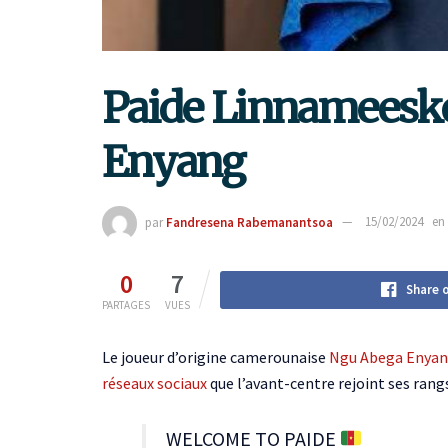
Paide Linnameeskon
Enyang
par
Fandresena Rabemanantsoa
15/02/2024
en
0
7
Share 
PARTAGES
VUES
Le joueur d’origine camerounaise
Ngu Abega Enya
réseaux sociaux
que l’avant-centre rejoint ses rang
WELCOME TO PAIDE