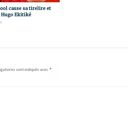
ool casse sa tirelire et
e Hugo Ekitiké
25
*
igatoires sont indiqués avec