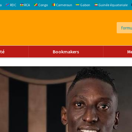
a
RDC
RCA
Congo
Cameroun
Gabon
Guinée équatoriale
ité
Bookmakers
M