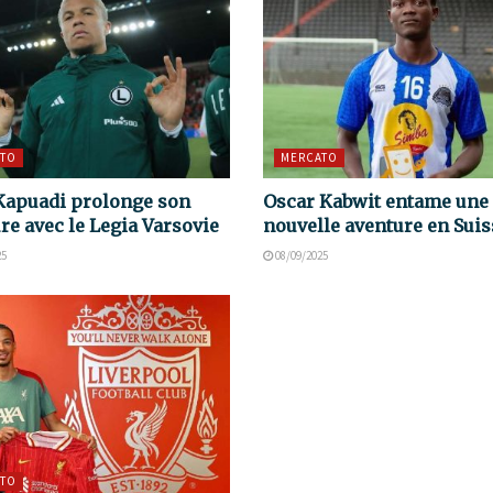
TO
MERCATO
Kapuadi prolonge son
Oscar Kabwit entame une
re avec le Legia Varsovie
nouvelle aventure en Suis
25
08/09/2025
TO