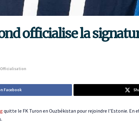
d officialise la signat
Officialisation
on Facebook
Sh
ng
quitte le FK Turon en Ouzbékistan pour rejoindre l’Estonie. En 
s.