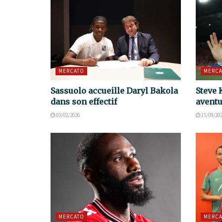
MERCATO
MERCA
Sassuolo accueille Daryl Bakola
Steve 
dans son effectif
aventu
03/02/2026
15/09/20
MERCATO
MERCA