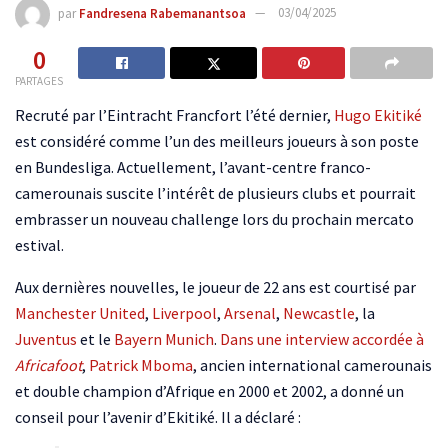
par
Fandresena Rabemanantsoa
03/04/2025
0
PARTAGES
Recruté par l’Eintracht Francfort l’été dernier,
Hugo Ekitiké
est considéré comme l’un des meilleurs joueurs à son poste
en Bundesliga. Actuellement, l’avant-centre franco-
camerounais suscite l’intérêt de plusieurs clubs et pourrait
embrasser un nouveau challenge lors du prochain mercato
estival.
Aux dernières nouvelles, le joueur de 22 ans est courtisé par
Manchester United
,
Liverpool
,
Arsenal
,
Newcastle
, la
Juventus
et le
Bayern Munich
.
Dans une interview accordée à
Africafoot
,
Patrick Mboma
, ancien international camerounais
et double champion d’Afrique en 2000 et 2002, a donné un
conseil pour l’avenir d’Ekitiké. Il a déclaré :