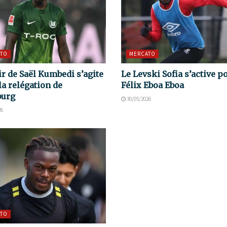
TO
MERCATO
ir de Saël Kumbedi s’agite
Le Levski Sofia s’active p
la relégation de
Félix Eboa Eboa
burg
30/05/2026
26
TO