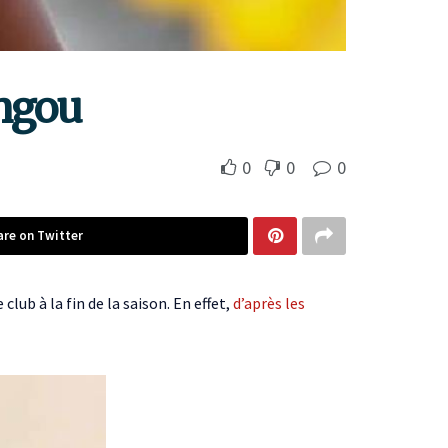
ungou
0
0
0
are on Twitter
 club à la fin de la saison. En effet,
d’après les