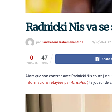
Radnicki Nis va se
par
Fandresena Rabemanantsoa
24/02/2024
en
0
47
Share 
PARTAGES
VUES
Alors que son contrat avec Radnicki Nis court jusq
informations relayées par
Africafoot
, le joueur de 