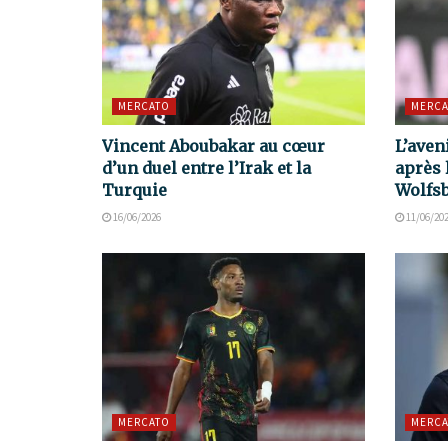
MERCATO
MERCA
Vincent Aboubakar au cœur
L’aven
d’un duel entre l’Irak et la
après 
Turquie
Wolfs
16/06/2026
11/06/20
MERCATO
MERCA