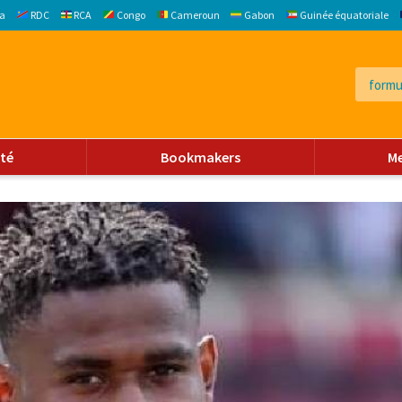
a
RDC
RCA
Congo
Cameroun
Gabon
Guinée équatoriale
ité
Bookmakers
M