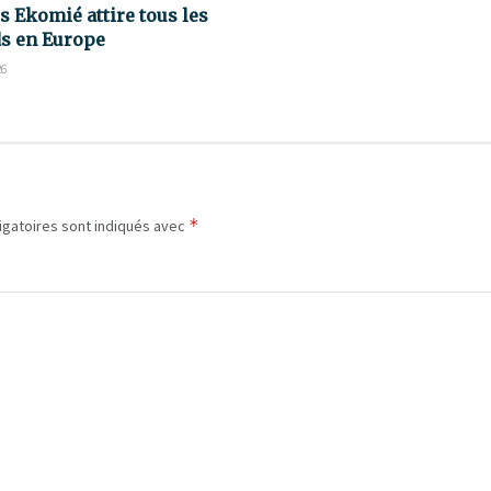
s Ekomié attire tous les
s en Europe
26
*
igatoires sont indiqués avec