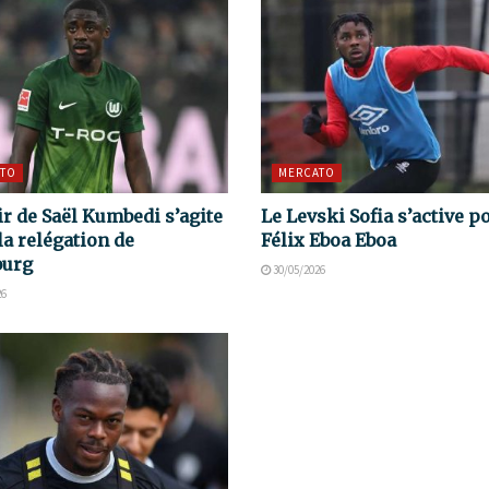
TO
MERCATO
ir de Saël Kumbedi s’agite
Le Levski Sofia s’active p
la relégation de
Félix Eboa Eboa
burg
30/05/2026
26