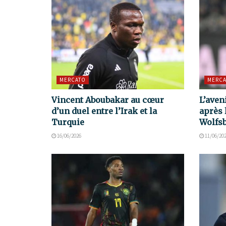
MERCATO
MERCA
Vincent Aboubakar au cœur
L’aven
d’un duel entre l’Irak et la
après 
Turquie
Wolfs
16/06/2026
11/06/20