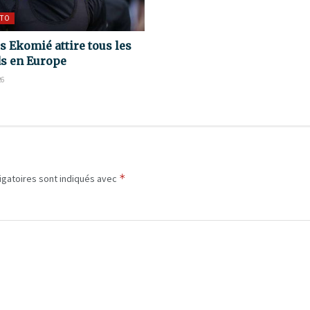
TO
s Ekomié attire tous les
s en Europe
26
*
igatoires sont indiqués avec