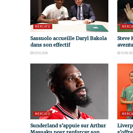
MERCATO
MERCA
Sassuolo accueille Daryl Bakola
Steve 
dans son effectif
aventu
03/02/2026
15/09/20
MERCATO
MERCA
Sunderland s’appuie sur Arthur
Liverp
Masuaku pour renforcer son
s’offr