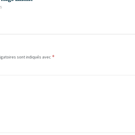
25
*
igatoires sont indiqués avec