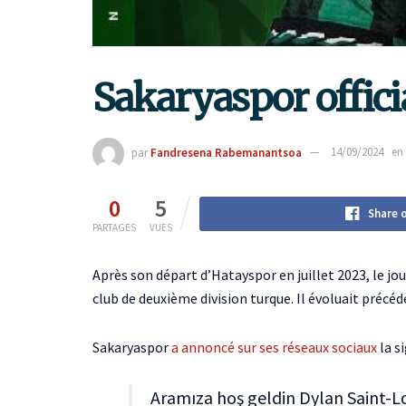
Sakaryaspor offici
par
Fandresena Rabemanantsoa
14/09/2024
en
0
5
Share 
PARTAGES
VUES
Après son départ d’Hatayspor en juillet 2023, le jo
club de deuxième division turque. Il évoluait préc
Sakaryaspor
a annoncé sur ses réseaux sociaux
la s
Aramıza hoş geldin Dylan Saint-L