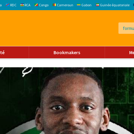
a
RDC
RCA
Congo
Cameroun
Gabon
Guinée équatoriale
ité
Bookmakers
M