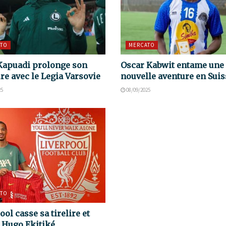
TO
MERCATO
Kapuadi prolonge son
Oscar Kabwit entame une
re avec le Legia Varsovie
nouvelle aventure en Suis
25
08/09/2025
TO
ool casse sa tirelire et
e Hugo Ekitiké