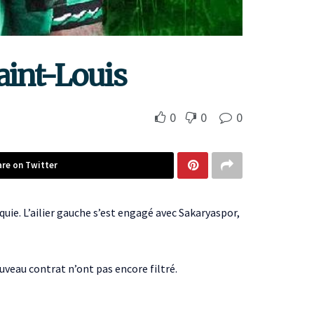
aint-Louis
0
0
0
are on Twitter
uie. L’ailier gauche s’est engagé avec Sakaryaspor,
uveau contrat n’ont pas encore filtré.