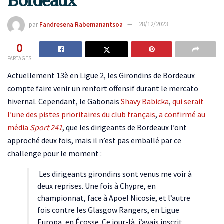
Bordeaux
par
Fandresena Rabemanantsoa
28/12/2023
0
PARTAGES
Actuellement 13è en Ligue 2, les Girondins de Bordeaux
compte faire venir un renfort offensif durant le mercato
hivernal. Cependant, le Gabonais
Shavy Babicka
,
qui serait
l’une des pistes prioritaires du club français
,
a confirmé au
média
Sport 241
, que les dirigeants de Bordeaux l’ont
approché deux fois, mais il n’est pas emballé par ce
challenge pour le moment :
Les dirigeants girondins sont venus me voir à
deux reprises. Une fois à Chypre, en
championnat, face à Apoel Nicosie, et l’autre
fois contre les Glasgow Rangers, en Ligue
Europa, en Écosse. Ce jour-là, j’avais inscrit