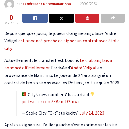
par
Fandresena Rabemanantsoa
25/07/2023
0
PARTAGES
Depuis quelques jours, le joueur d’origine angolaise André
Vidigal
est annoncé proche de signer un contrat avec Stoke
City
.
Actuellement, le transfert est bouclé.
Le club anglais a
annoncé officiellement
l’arrivée d’
André Vidigal
en
provenance de Maritimo. Le joueur de 24 ans a signé un
contrat de trois saisons avec les Potiers, soit jusqu’en 2026.
City’s new number 7 has arrived
pic.twitter.com/ZA5nrD2mwi
— Stoke City FC (@stokecity)
July 24, 2023
Après sa signature, l’ailier gauche s’est exprimé sur le site