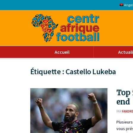
Angol
Accueil
Actual
Étiquette :
Castello Lukeba
Top 
end
PAR
FANDR
Plusieur
vous prés