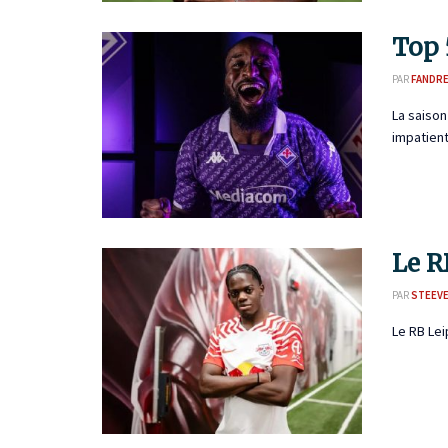
Top 
PAR
FANDR
La saison
impatients
Le R
PAR
STEEVE
Le RB Lei