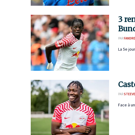
3 re
Bund
PAR
FANDR
La 5e jou
Cast
PAR
STEEVE
Face à un