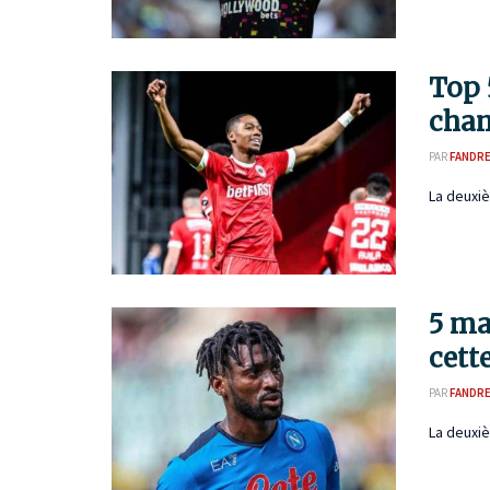
Top 
cham
PAR
FANDR
La deuxiè
5 ma
cett
PAR
FANDR
La deuxiè