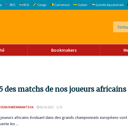
a
RDC
RCA
Congo
Cameroun
Gabon
Guinée équatoriale
ité
Bookmakers
M
5 des matchs de nos joueurs africain
ESENA RABEMANANTSOA
06/10/2023
0
s joueurs africains évoluant dans des grands championnats européens vont
ente les ...