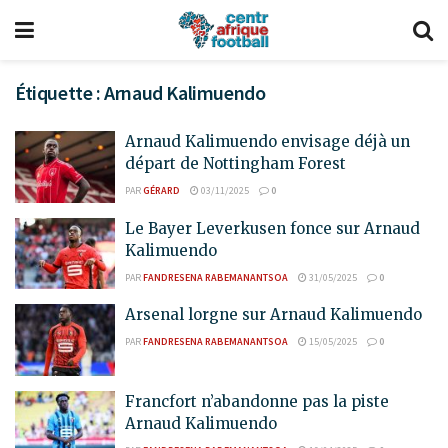
Étiquette :
Arnaud Kalimuendo
Arnaud Kalimuendo envisage déjà un
départ de Nottingham Forest
PAR
GÉRARD
03/11/2025
0
Le Bayer Leverkusen fonce sur Arnaud
Kalimuendo
PAR
FANDRESENA RABEMANANTSOA
31/05/2025
0
Arsenal lorgne sur Arnaud Kalimuendo
PAR
FANDRESENA RABEMANANTSOA
15/05/2025
0
Francfort n’abandonne pas la piste
Arnaud Kalimuendo