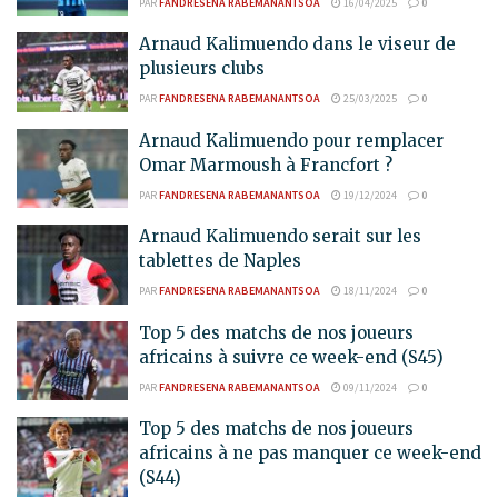
PAR
FANDRESENA RABEMANANTSOA
16/04/2025
0
Arnaud Kalimuendo dans le viseur de
plusieurs clubs
PAR
FANDRESENA RABEMANANTSOA
25/03/2025
0
Arnaud Kalimuendo pour remplacer
Omar Marmoush à Francfort ?
PAR
FANDRESENA RABEMANANTSOA
19/12/2024
0
Arnaud Kalimuendo serait sur les
tablettes de Naples
PAR
FANDRESENA RABEMANANTSOA
18/11/2024
0
Top 5 des matchs de nos joueurs
africains à suivre ce week-end (S45)
PAR
FANDRESENA RABEMANANTSOA
09/11/2024
0
Top 5 des matchs de nos joueurs
africains à ne pas manquer ce week-end
(S44)