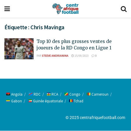
Étiquette :
Chris Mavinga
Top 10 des plus grosses ventes de
joueurs de la RD Congo en Ligue 1
PAR
STEEVE ANDRIANINA
15/09/2023
0
Angola
RDC
RCA
Congo
Cameroun
Gabon
Guinée équatoriale
Tchad
© 2025 centrafriquefootball.com