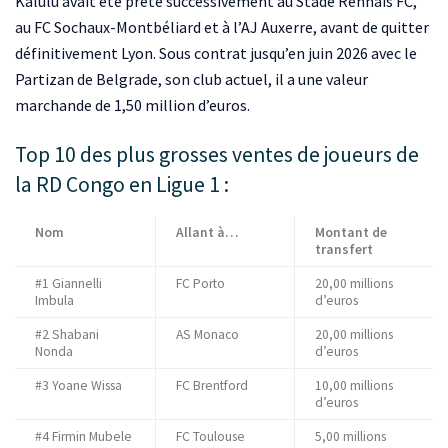
Kalulu avait été prêté successivement au Stade Rennais FC,
au FC Sochaux-Montbéliard et à l’AJ Auxerre, avant de quitter
définitivement Lyon. Sous contrat jusqu’en juin 2026 avec le
Partizan de Belgrade, son club actuel, il a une valeur
marchande de 1,50 million d’euros.
Top 10 des plus grosses ventes de joueurs de
la RD Congo en Ligue 1 :
Nom
Allant à…
Montant de
transfert
#1 Giannelli
FC Porto
20,00 millions
Imbula
d’euros
#2 Shabani
AS Monaco
20,00 millions
Nonda
d’euros
#3 Yoane Wissa
FC Brentford
10,00 millions
d’euros
#4 Firmin Mubele
FC Toulouse
5,00 millions