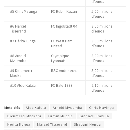
d’euros
#5 Chris Mavinga
FC Rubin Kazan
5,00 millions
d’euros
#6 Marcel
FC Ingolstadt 04
3,50 millions
Tisserand
d’euros
#7 Hérita Ilunga
FC West Ham
3,50 millions
United
d’euros
#8 Arnold
Olympique
3,00 millions
Mvuemba
Lyonnais
d’euros
#9 Dieumerci
RSC Anderlecht
3,00 millions
Mbokani
d’euros
#10 Aldo Kalulu
FC Bâle 1893
2,10 millions
d’euros
Mots-clés :
Aldo Kalulu
Arnold Mvuemba
Chris Mavinga
Dieumerci Mbokani
Firmin Mubele
Giannelli Imbula
Hérita Ilunga
Marcel Tisserand
Shabani Nonda