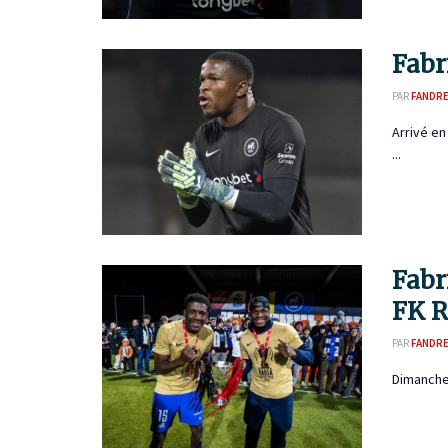
Fabr
PAR
FANDR
Arrivé en
...
Fabr
FK R
PAR
FANDR
Dimanche 