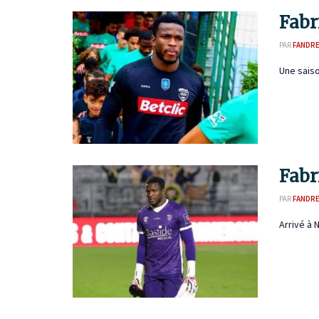
Fabr
PAR
FANDR
Une saiso
Fabr
PAR
FANDR
Arrivé à 