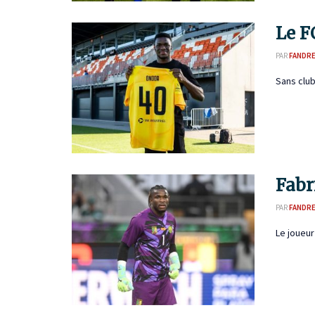
Le F
PAR
FANDR
Sans club
Fabr
PAR
FANDR
Le joueu