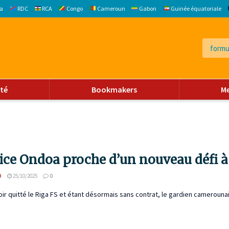
a
RDC
RCA
Congo
Cameroun
Gabon
Guinée équatoriale
ité
Bookmakers
M
ice Ondoa proche d’un nouveau défi 
D
25/10/2025
0
ir quitté le Riga FS et étant désormais sans contrat, le gardien camerounais