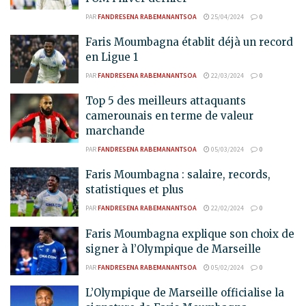
PAR
FANDRESENA RABEMANANTSOA
25/04/2024
0
Faris Moumbagna établit déjà un record
en Ligue 1
PAR
FANDRESENA RABEMANANTSOA
22/03/2024
0
Top 5 des meilleurs attaquants
camerounais en terme de valeur
marchande
PAR
FANDRESENA RABEMANANTSOA
05/03/2024
0
Faris Moumbagna : salaire, records,
statistiques et plus
PAR
FANDRESENA RABEMANANTSOA
22/02/2024
0
Faris Moumbagna explique son choix de
signer à l’Olympique de Marseille
PAR
FANDRESENA RABEMANANTSOA
05/02/2024
0
L’Olympique de Marseille officialise la