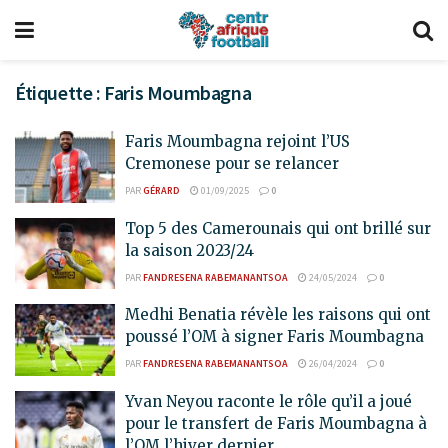
Étiquette :
Faris Moumbagna
Faris Moumbagna rejoint l’US
Cremonese pour se relancer
PAR
GÉRARD
01/09/2025
0
Top 5 des Camerounais qui ont brillé sur
la saison 2023/24
PAR
FANDRESENA RABEMANANTSOA
24/05/2024
0
Medhi Benatia révèle les raisons qui ont
poussé l’OM à signer Faris Moumbagna
PAR
FANDRESENA RABEMANANTSOA
26/04/2024
0
Yvan Neyou raconte le rôle qu’il a joué
pour le transfert de Faris Moumbagna à
l’OM l’hiver dernier