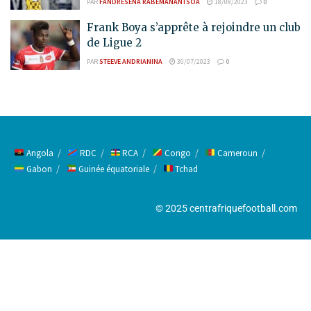
PAR
FANDRESENA RABEMANANTSOA
18/08/2023
0
Frank Boya s’apprête à rejoindre un club
de Ligue 2
PAR
STEEVE ANDRIANINA
30/07/2023
0
Angola
RDC
RCA
Congo
Cameroun
Gabon
Guinée équatoriale
Tchad
© 2025 centrafriquefootball.com