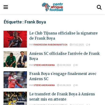
Étiquette :
Frank Boya
Le Club Tijuana officialise la signature
de Frank Boya
PAR
FANDRESENA RABEMANANTSOA
07/02/2025
0
Amiens SC officialise l’arrivée de Frank
Boya
PAR
STEEVE ANDRIANINA
02/09/2023
0
Frank Boya s’engage finalement avec
Amiens SC
PAR
STEEVE ANDRIANINA
03/09/2023
0
Le transfert de Frank Boya à Amiens
serait mis en attente