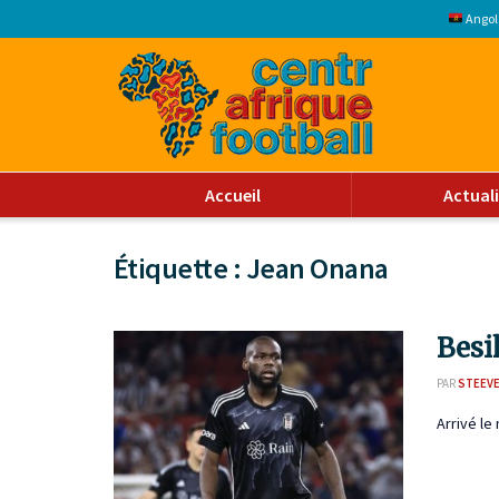
Angol
Accueil
Actual
Étiquette :
Jean Onana
Besi
PAR
STEEVE
Arrivé le