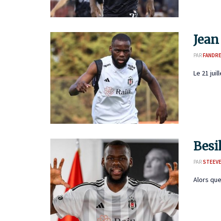
Jean
PAR
FANDR
Le 21 jui
Besi
PAR
STEEVE
Alors que