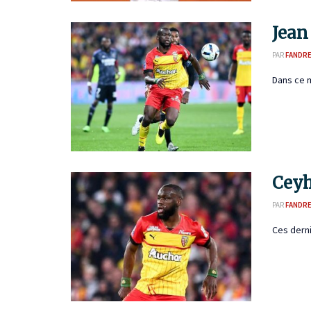
Jean
PAR
FANDR
Dans ce m
Ceyh
PAR
FANDR
Ces derni