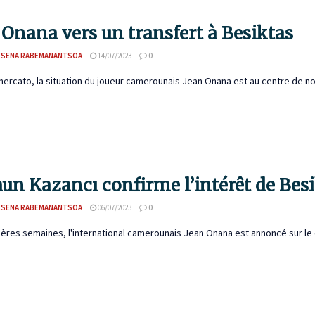
 Onana vers un transfert à Besiktas
ESENA RABEMANANTSOA
14/07/2023
0
ercato, la situation du joueur camerounais Jean Onana est au centre de no
un Kazancı confirme l’intérêt de Bes
ESENA RABEMANANTSOA
06/07/2023
0
ères semaines, l'international camerounais Jean Onana est annoncé sur le dé