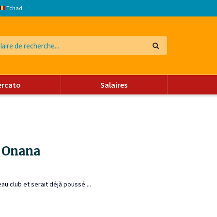
Tchad
ercato
Salaires
n Onana
u club et serait déjà poussé ...