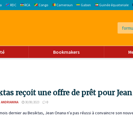
a
RDC
RCA
Congo
Cameroun
Gabon
Guinée équatoriale
ité
Bookmakers
M
ktas reçoit une offre de prêt pour Jea
 ANDRIANINA
30/08/2023
0
 mois dernier au Besiktas, Jean Onana n'a pas réussi à convaincre son nouvea