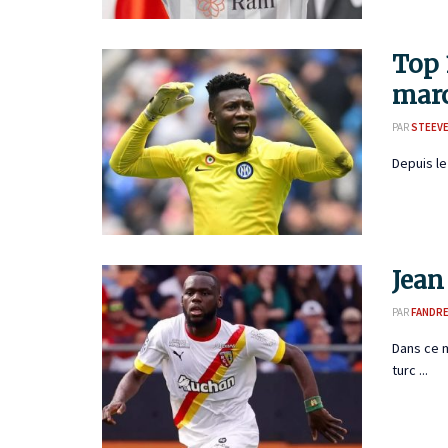
Top 
marc
PAR
STEEVE
Depuis le
Jean
PAR
FANDR
Dans ce m
turc ...