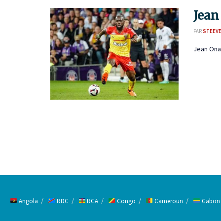
Jean
PAR
STEEVE
Jean Onan
Angola
RDC
RCA
Congo
Cameroun
Gabon